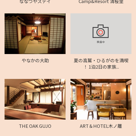
ななつやステイ
Camp&Resort 清桜里
やなかの大助
夏の高鷲・ひるがのを満喫
！ 1泊2日の家族...
ART＆HOTEL木ノ離
THE OAK GUJO