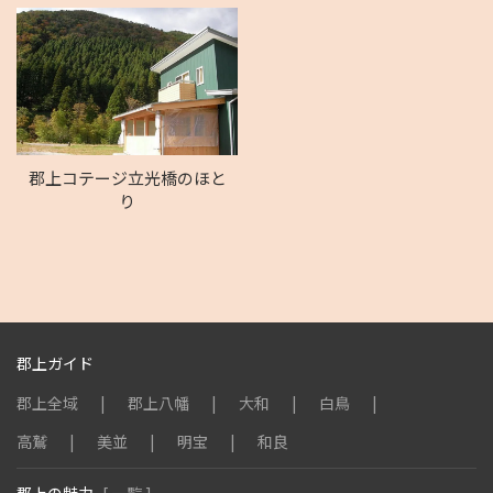
郡上コテージ立光橋のほと
り
郡上ガイド
郡上全域
郡上八幡
大和
白鳥
高鷲
美並
明宝
和良