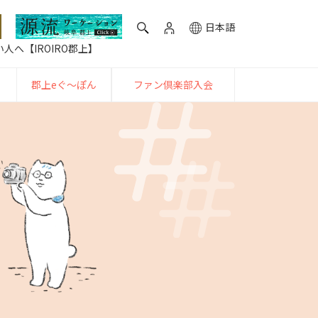
日本語
人へ【IROIRO郡上】
郡上eぐ〜ぽん
ファン倶楽部入会