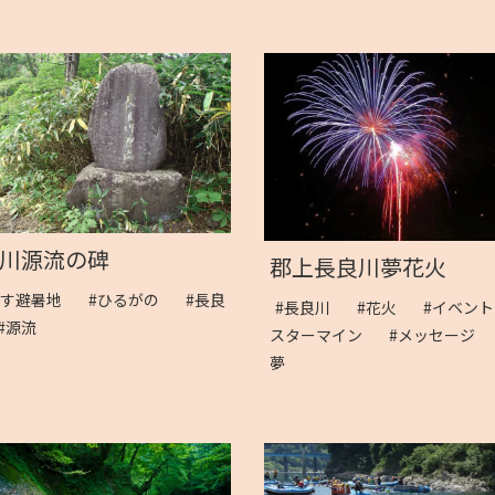
川源流の碑
郡上長良川夢花火
かす避暑地
#ひるがの
#長良
#長良川
#花火
#イベン
#源流
スターマイン
#メッセージ
夢