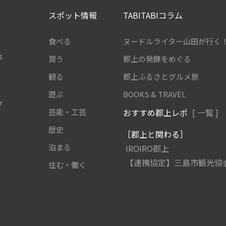
スポット情報
TABITABIコラム
食べる
ヌードルライター山田が行く
s
買う
郡上の発酵をめぐる
観る
郡上ふるさとグルメ旅
遊ぶ
BOOKS & TRAVEL
グ
芸能・工芸
おすすめ郡上レポ
[ 一覧 ]
歴史
［郡上と関わる］
泊まる
IROIRO郡上
【連携協定】三島市観光協
住む・働く