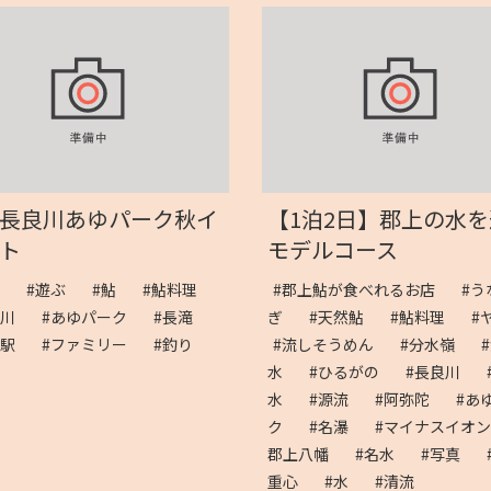
長良川あゆパーク秋イ
【1泊2日】郡上の水
ト
モデルコース
験
#遊ぶ
#鮎
#鮎料理
#郡上鮎が食べれるお店
#う
良川
#あゆパーク
#長滝
ぎ
#天然鮎
#鮎料理
#
の駅
#ファミリー
#釣り
#流しそうめん
#分水嶺
水
#ひるがの
#長良川
水
#源流
#阿弥陀
#あ
ク
#名瀑
#マイナスイオ
郡上八幡
#名水
#写真
重心
#水
#清流