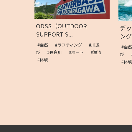
ODSS（OUTDOOR
デッ
SUPPORT S...
ング
#自然
#ラフティング
#川遊
#自
び
#長良川
#ボート
#激流
び
#体験
#体