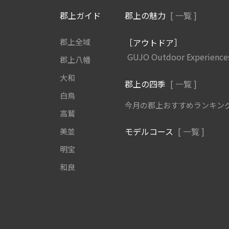
郡上ガイド
郡上の魅力
[ 一覧 ]
郡上全域
［アウトドア］
GUJO Outdoor Experience
郡上八幡
大和
郡上の四季
[ 一覧 ]
白鳥
今月の郡上おすすめランキン
高鷲
モデルコース
[ 一覧 ]
美並
明宝
和良