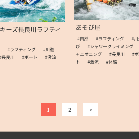
あそび屋
キーズ長良川ラフティ
#自然
#ラフティング
#川
び
#シャワークライミング
然
#ラフティング
#川遊
ャニオニング
#長良川
#
#長良川
#ボート
#激流
ト
#激流
#体験
験
1
2
>