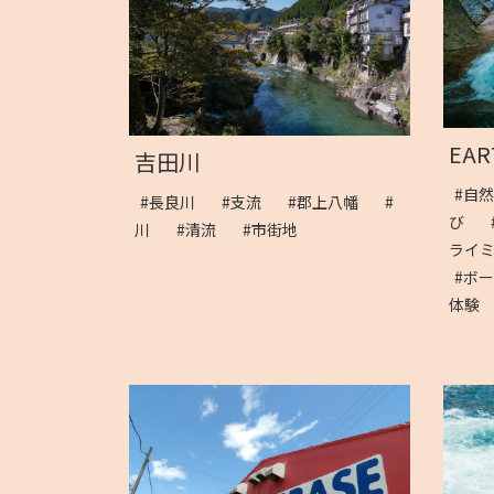
EAR
吉田川
#自
#長良川
#支流
#郡上八幡
#
び
川
#清流
#市街地
ライ
#ボ
体