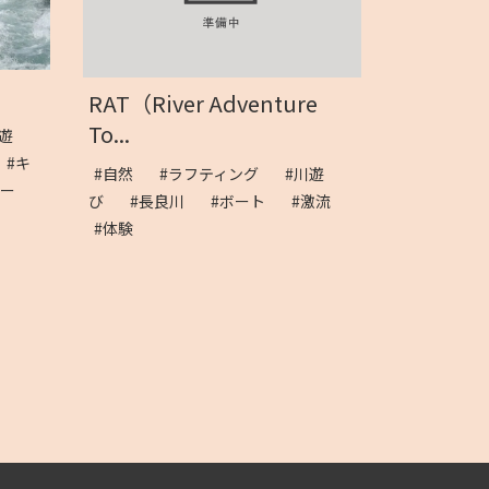
RAT（River Adventure
To...
遊
#キ
#自然
#ラフティング
#川遊
ボー
び
#長良川
#ボート
#激流
#体験