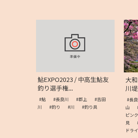
鮎EXPO2023 / 中高生鮎友
大和
釣り選手権...
川堤
#鮎
#長良川
#郡上
#吉田
#長
川
#釣り
#川
#釣り具
山
ピン
見
ドラ