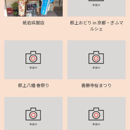
紙岩呉服店
郡上おどり in 京都・ぎふマ
ルシェ
郡上八幡 春祭り
善勝寺桜まつり