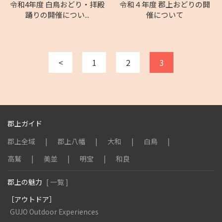
令和4年度 白鳥おどり・拝殿
令和４年度 郡上おどりの開
踊りの開催につい...
催について
<
1
2
3
郡上ガイド
郡上全域
郡上八幡
大和
白鳥
高鷲
美並
明宝
和良
郡上の魅力
[ 一覧 ]
［アウトドア］
GUJO Outdoor Experiences