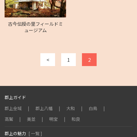
古今伝授の里フィールドミ
ュージアム
<
1
2
郡上ガイド
郡上全域
郡上八幡
大和
白鳥
高鷲
美並
明宝
和良
郡上の魅力
[ 一覧 ]