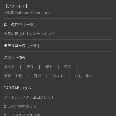
［アウトドア］
GUJO Outdoor Experiences
郡上の四季
[ 一覧 ]
今月の郡上おすすめランキング
モデルコース
[ 一覧 ]
スポット情報
食べる
買う
観る
遊ぶ
芸能・工芸
歴史
泊まる
住む・働く
TABITABIコラム
ヌードルライター山田が行く！
郡上の発酵をめぐる
郡上ふるさとグルメ旅