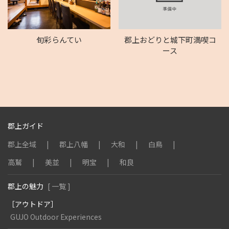
旬彩らんてい
郡上おどりと城下町満喫コ
ース
郡上ガイド
郡上全域
郡上八幡
大和
白鳥
高鷲
美並
明宝
和良
郡上の魅力
[ 一覧 ]
［アウトドア］
GUJO Outdoor Experiences