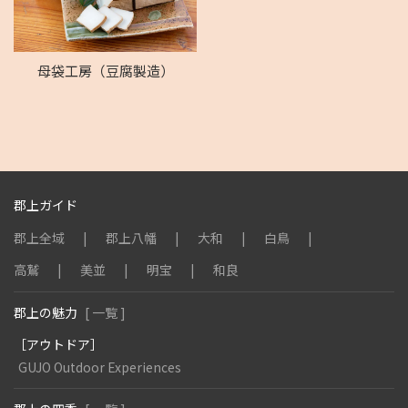
母袋工房（豆腐製造）
郡上ガイド
郡上全域
郡上八幡
大和
白鳥
高鷲
美並
明宝
和良
郡上の魅力
[ 一覧 ]
［アウトドア］
GUJO Outdoor Experiences