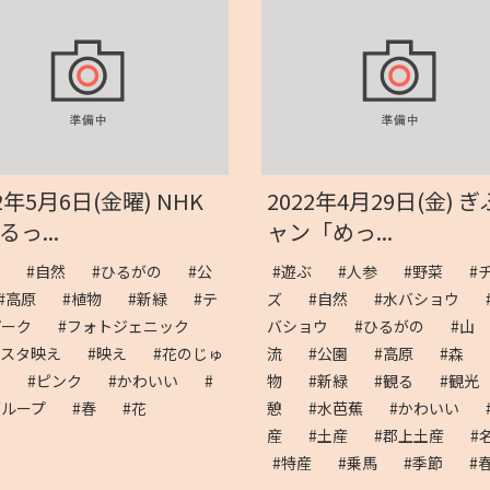
2年5月6日(金曜) NHK
2022年4月29日(金) 
っ...
ャン「めっ...
ぶ
#自然
#ひるがの
#公
#遊ぶ
#人参
#野菜
#
#高原
#植物
#新緑
#テ
ズ
#自然
#水バショウ
パーク
#フォトジェニック
バショウ
#ひるがの
#山
ンスタ映え
#映え
#花のじゅ
流
#公園
#高原
#森
ん
#ピンク
#かわいい
#
物
#新緑
#観る
#観
グループ
#春
#花
憩
#水芭蕉
#かわいい
産
#土産
#郡上土産
#
#特産
#乗馬
#季節
#