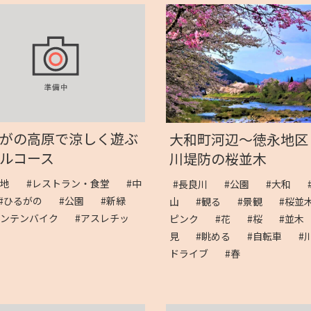
がの高原で涼しく遊ぶ
大和町河辺～徳永地区
ルコース
川堤防の桜並木
暑地
#レストラン・食堂
#中
#長良川
#公園
#大和
#ひるがの
#公園
#新緑
山
#観る
#景観
#桜
ウンテンバイク
#アスレチッ
ピンク
#花
#桜
#並
見
#眺める
#自転車
#
ドライブ
#春