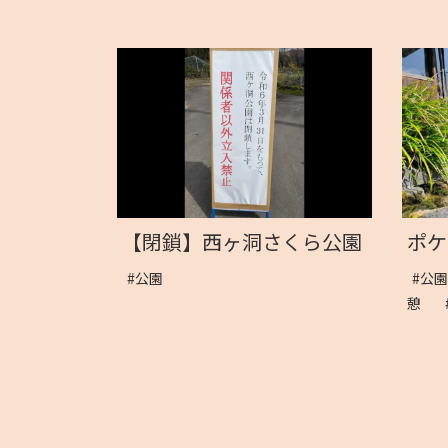
【閉鎖】西ヶ洞さくら公園
ポケ
#公園
#公
憩