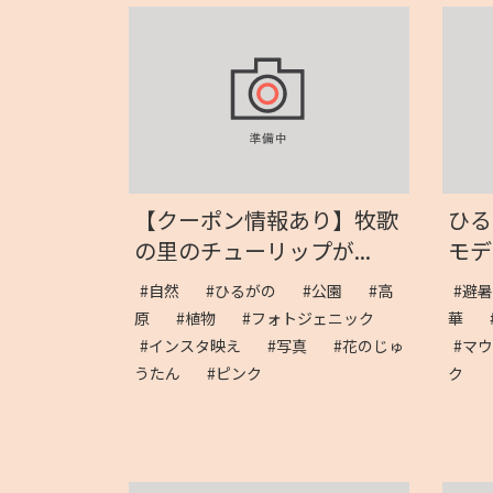
【クーポン情報あり】牧歌
ひる
の里のチューリップが...
モデ
#自然
#ひるがの
#公園
#高
#避
原
#植物
#フォトジェニック
華
#インスタ映え
#写真
#花のじゅ
#マ
うたん
#ピンク
ク