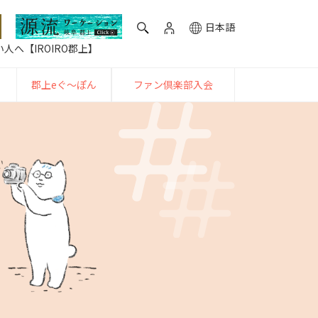
日本語
人へ【IROIRO郡上】
郡上eぐ〜ぽん
ファン倶楽部入会