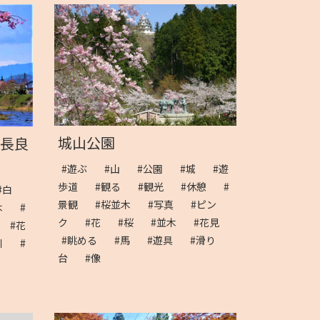
城山公園
 長良
#遊ぶ
#山
#公園
#城
#遊
歩道
#観る
#観光
#休憩
#
#白
景観
#桜並木
#写真
#ピン
並木
#
ク
#花
#桜
#並木
#花見
木
#花
#眺める
#馬
#遊具
#滑り
川
#
台
#像