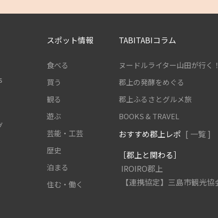
スポット情報
TABITABIコラム
食べる
ヌードルライター山田が行く
s
買う
郡上の発酵をめぐる
観る
郡上ふるさとグルメ旅
遊ぶ
BOOKS & TRAVEL
グ
芸能・工芸
おすすめ郡上レポ
[ 一覧 ]
歴史
［郡上と関わる］
泊まる
IROIRO郡上
【連携協定】三島市観光協
住む・働く