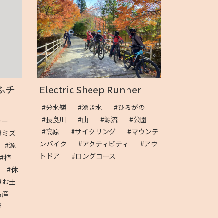
ぎふチ
Electric Sheep Runner
#分水嶺
#湧き水
#ひるがの
#長良川
#山
#源流
#公園
チー
#高原
#サイクリング
#マウンテ
#ミズ
ンバイク
#アクティビティ
#アウ
#源
トドア
#ロングコース
#植
光
#休
#お土
名産
春