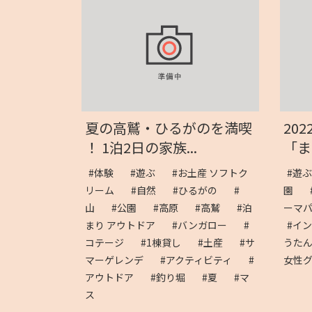
夏の高鷲・ひるがのを満喫
202
！ 1泊2日の家族...
「まる
#体験
#遊ぶ
#お土産 ソフトク
#遊
リーム
#自然
#ひるがの
#
園
山
#公園
#高原
#高鷲
#泊
ーマ
まり アウトドア
#バンガロー
#
#イ
コテージ
#1棟貸し
#土産
#サ
うた
マーゲレンデ
#アクティビティ
#
女性
アウトドア
#釣り堀
#夏
#マ
ス