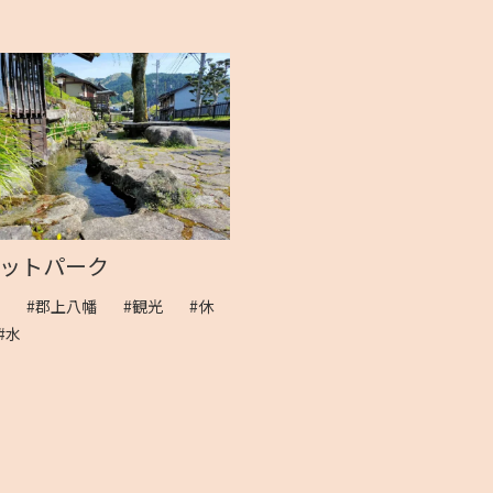
ットパーク
園
#郡上八幡
#観光
#休
#水