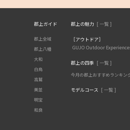
郡上ガイド
郡上の魅力
[ 一覧 ]
郡上全域
［アウトドア］
GUJO Outdoor Experience
郡上八幡
大和
郡上の四季
[ 一覧 ]
白鳥
今月の郡上おすすめランキン
高鷲
モデルコース
[ 一覧 ]
美並
明宝
和良