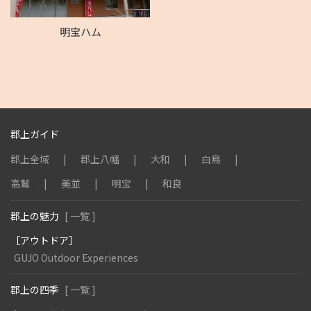
明宝ハム
郡上ガイド
郡上全域
郡上八幡
大和
白鳥
高鷲
美並
明宝
和良
郡上の魅力
[ 一覧 ]
［アウトドア］
GUJO Outdoor Experiences
郡上の四季
[ 一覧 ]