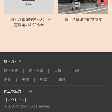
「郡上八幡満喫きっぷ」発
郡上八幡城下町プラザ
売開始のお知らせ
郡上ガイド
郡上全域
郡上八幡
大和
白鳥
高鷲
美並
明宝
和良
郡上の魅力
[ 一覧 ]
［アウトドア］
GUJO Outdoor Experiences