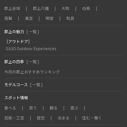
郡上全域
郡上八幡
大和
白鳥
高鷲
美並
明宝
和良
郡上の魅力
[ 一覧 ]
［アウトドア］
GUJO Outdoor Experiences
郡上の四季
[ 一覧 ]
今月の郡上おすすめランキング
モデルコース
[ 一覧 ]
スポット情報
食べる
買う
観る
遊ぶ
芸能・工芸
歴史
泊まる
住む・働く