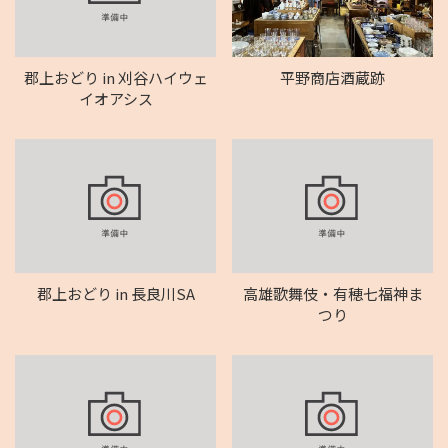
郡上おどり in 刈谷ハイウェ
平野商店酒蔵跡
イオアシス
郡上おどり in 長良川SA
高雄歌舞伎・有穂七福神ま
つり