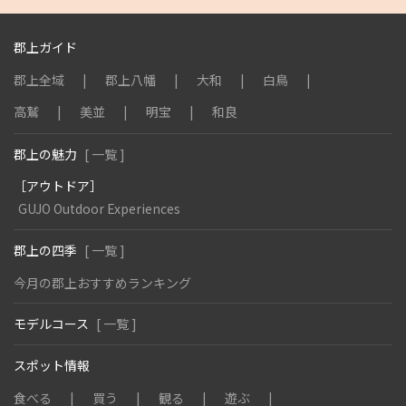
郡上ガイド
郡上全域
郡上八幡
大和
白鳥
高鷲
美並
明宝
和良
郡上の魅力
[ 一覧 ]
［アウトドア］
GUJO Outdoor Experiences
郡上の四季
[ 一覧 ]
今月の郡上おすすめランキング
モデルコース
[ 一覧 ]
スポット情報
食べる
買う
観る
遊ぶ