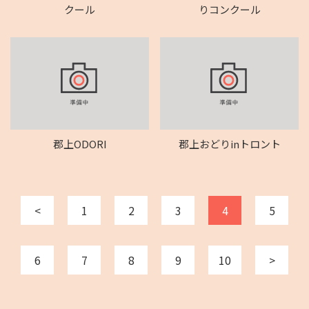
クール
りコンクール
郡上ODORI
郡上おどりinトロント
<
1
2
3
4
5
6
7
8
9
10
>