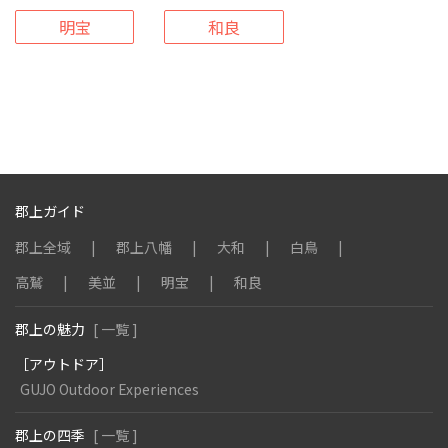
明宝
和良
郡上ガイド
郡上全域
郡上八幡
大和
白鳥
高鷲
美並
明宝
和良
郡上の魅力
[ 一覧 ]
［アウトドア］
GUJO Outdoor Experiences
郡上の四季
[ 一覧 ]