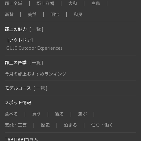
郡上全域
郡上八幡
大和
白鳥
高鷲
美並
明宝
和良
郡上の魅力
[ 一覧 ]
［アウトドア］
GUJO Outdoor Experiences
郡上の四季
[ 一覧 ]
今月の郡上おすすめランキング
モデルコース
[ 一覧 ]
スポット情報
食べる
買う
観る
遊ぶ
芸能・工芸
歴史
泊まる
住む・働く
TABITABIコラム