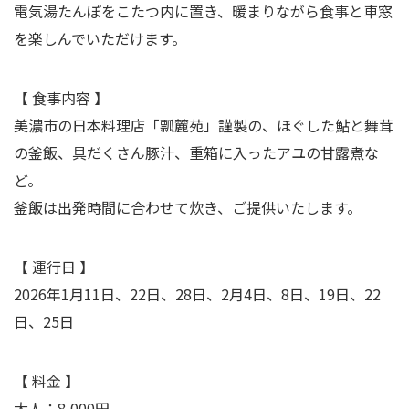
電気湯たんぽをこたつ内に置き、暖まりながら食事と車窓
を楽しんでいただけます。
【 食事内容 】
美濃市の日本料理店「瓢麓苑」謹製の、ほぐした鮎と舞茸
の釜飯、具だくさん豚汁、重箱に入ったアユの甘露煮な
ど。
釜飯は出発時間に合わせて炊き、ご提供いたします。
【
運行日 】
2026年1月11日、22日、28日、2月4日、8日、19日、22
日、25日
【 料金 】
大人：8,000円