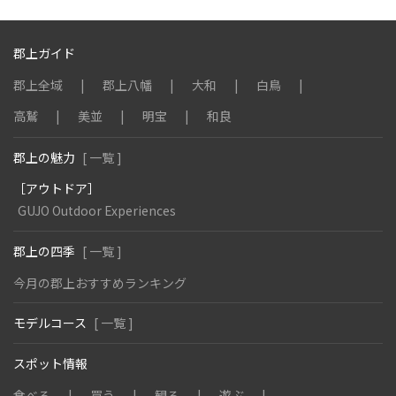
郡上ガイド
郡上全域
郡上八幡
大和
白鳥
高鷲
美並
明宝
和良
郡上の魅力
[ 一覧 ]
［アウトドア］
GUJO Outdoor Experiences
郡上の四季
[ 一覧 ]
今月の郡上おすすめランキング
モデルコース
[ 一覧 ]
スポット情報
食べる
買う
観る
遊ぶ