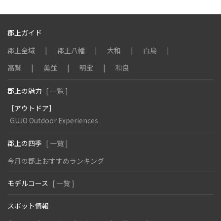
郡上ガイド
郡上全域
郡上八幡
大和
白鳥
高鷲
美並
明宝
和良
郡上の魅力
[ 一覧 ]
［アウトドア］
GUJO Outdoor Experiences
郡上の四季
[ 一覧 ]
今月の郡上おすすめランキング
モデルコース
[ 一覧 ]
スポット情報