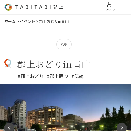
ログイン
ホーム
>
イベント
>
郡上おどりin青山
八幡
郡上おどりin青山
#郡上おどり
#郡上踊り
#伝統