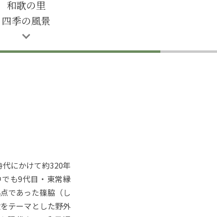
和歌の里
四季の風景
代にかけて約320年
でも9代目・東常縁
拠点であった篠脇（し
歌をテーマとした野外