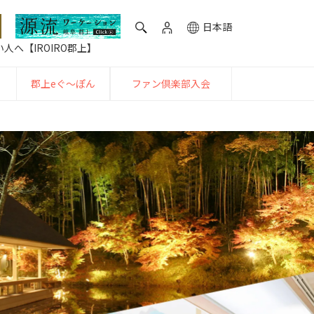
日本語
人へ【IROIRO郡上】
郡上eぐ〜ぽん
ファン倶楽部入会