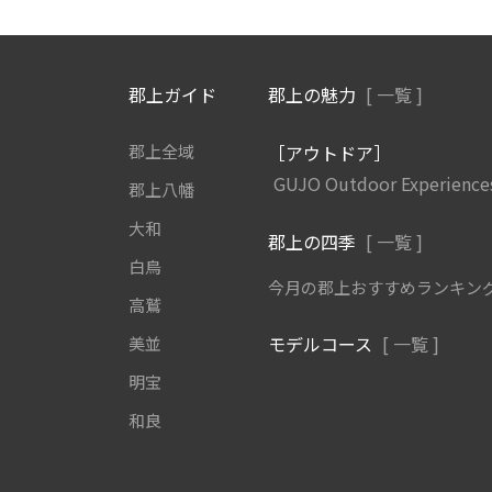
郡上ガイド
郡上の魅力
[ 一覧 ]
郡上全域
［アウトドア］
GUJO Outdoor Experience
郡上八幡
大和
郡上の四季
[ 一覧 ]
白鳥
今月の郡上おすすめランキン
高鷲
モデルコース
[ 一覧 ]
美並
明宝
和良