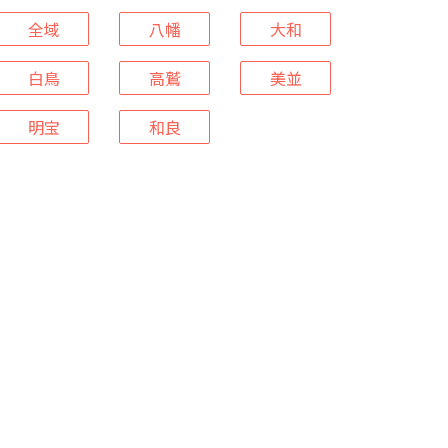
全域
八幡
大和
白鳥
高鷲
美並
明宝
和良