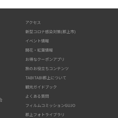
アクセス
新型コロナ感染対策(郡上市)
！
イベント情報
開花・紅葉情報
お得なクーポンアプリ
旅のお役立ちコンテンツ
TABITABI郡上について
観光ガイドブック
よくある質問
会
フィルムコミッションGUJO
郡上フォトライブラリ