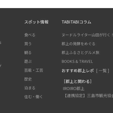
スポット情報
TABITABIコラム
食べる
ヌードルライター山田が行く
s
買う
郡上の発酵をめぐる
観る
郡上ふるさとグルメ旅
遊ぶ
BOOKS & TRAVEL
グ
芸能・工芸
おすすめ郡上レポ
[ 一覧 ]
歴史
［郡上と関わる］
泊まる
IROIRO郡上
【連携協定】三島市観光協
住む・働く