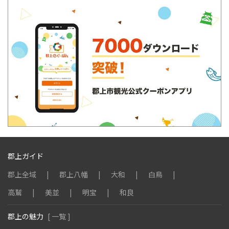
郡上ガイド
郡上全域
郡上八幡
大和
白鳥
高鷲
美並
明宝
和良
郡上の魅力
[ 一覧 ]