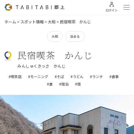
ログイン
ホーム
>
スポット情報
>
大和
>
民宿喫茶 かんじ
大和
泊まる
民宿喫茶 かんじ
みんしゅくきっさ かんじ
#喫茶店
#モーニング
#そば
#うどん
#ランチ
#食事
#食
#宿泊
#宿