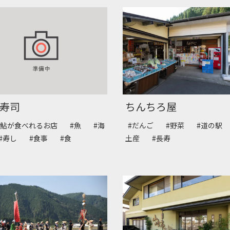
寿司
ちんちろ屋
良鮎が食べれるお店
#魚
#海
#だんご
#野菜
#道の駅
#寿し
#食事
#食
土産
#長寿