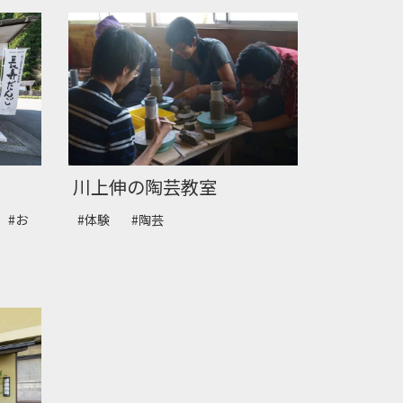
川上伸の陶芸教室
#お
#体験
#陶芸