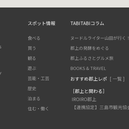
スポット情報
TABITABIコラム
食べる
ヌードルライター山田が行く
s
買う
郡上の発酵をめぐる
観る
郡上ふるさとグルメ旅
遊ぶ
BOOKS & TRAVEL
グ
芸能・工芸
おすすめ郡上レポ
[ 一覧 ]
歴史
［郡上と関わる］
泊まる
IROIRO郡上
【連携協定】三島市観光協
住む・働く