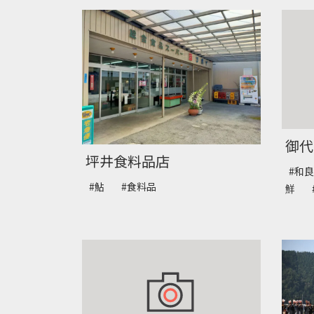
御代
坪井食料品店
#和
#鮎
#食料品
鮮