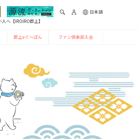
日本語
人へ【IROIRO郡上】
郡上eぐ〜ぽん
ファン倶楽部入会