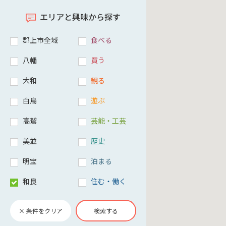
エリアと興味から探す
郡上市全域
食べる
八幡
買う
大和
観る
白鳥
遊ぶ
高鷲
芸能・工芸
美並
歴史
明宝
泊まる
和良
住む・働く
× 条件をクリア
検索する