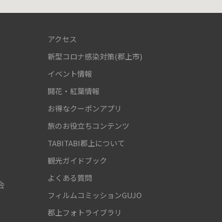
アクセス
新型コロナ感染対策(郡上市)
！
イベント情報
開花・紅葉情報
お得なクーポンアプリ
旅のお役立ちコンテンツ
TABITABI郡上について
観光ガイドブック
よくある質問
会
フィルムコミッションGUJO
郡上フォトライブラリ