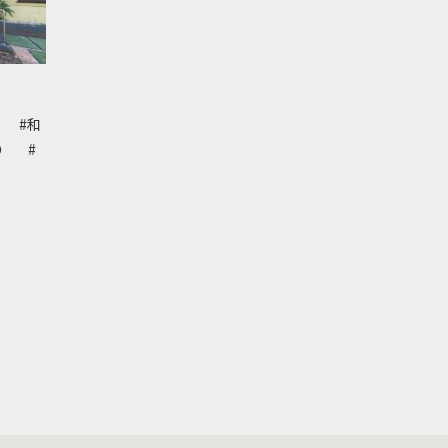
鮎
#和
まり
#