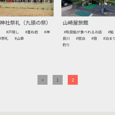
神社祭礼（九頭の祭）
山崎屋旅館
社
#戸隠し
#重ね岩
#神
#和良鮎が食べれるお店
#
#祭礼
#山車
良川
#宿泊
#宿
#泊
釣り
<
1
2