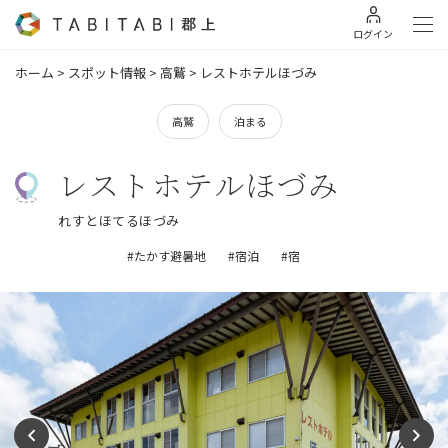
ログイン
ホーム
>
スポット情報
>
高鷲
>
レストホテルほづみ
高鷲
泊まる
レストホテルほづみ
れすとほてるほづみ
#たかす避暑地
#宿泊
#宿