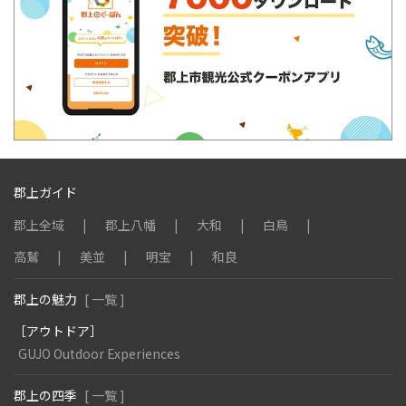
郡上ガイド
郡上全域
郡上八幡
大和
白鳥
高鷲
美並
明宝
和良
郡上の魅力
[ 一覧 ]
［アウトドア］
GUJO Outdoor Experiences
郡上の四季
[ 一覧 ]