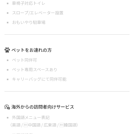
車椅子対応トイレ
スロープ/エレベーター設置
おもいやり駐車場
ペットをお連れの方
ペット同伴可
ペット専用スペースあり
キャリーバッグにて同伴可能
海外からの訪問者向けサービス
外国語メニュー表記
（
英語
/
中国語
/
広東語
/
韓国語
）