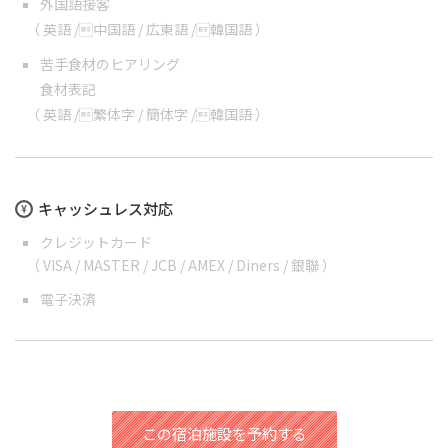
外国語接客
（
英語
/
中国語
/
広東語
/
韓国語
）
苦手食材のヒアリング
食材表記
（
英語
/
繁体字
/
簡体字
/
韓国語
）
キャッシュレス対応
クレジットカード
（ VISA / MASTER / JCB / AMEX / Diners / 銀聯 ）
電子決済
この宿泊施設を予約する