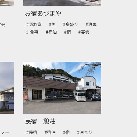
お宿あづまや
宴会
#隠れ家
#魚
#舟盛り
#泊ま
り 食事
#宿泊
#宿
#宴会
民宿 憩荘
スノー
#民宿
#宿泊
#宿
#泊まり