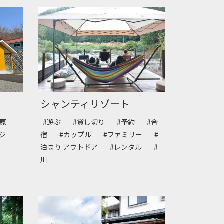
シャンティリゾート
高原
#遊ぶ
#貸し切り
#予約
#合
ージ
宿
#カップル
#ファミリー
#
泊まり アウトドア
#レンタル
#
川