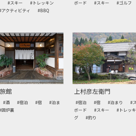
ド
#スキー
#トレッキン
ボード
#スキー
#ゴルフ
#アクティビティ
#BBQ
旅館
上村彦左衛門
#酒
#宿泊
#宿
#泊ま
#宿泊
#宿
#泊まり
#
#囲炉裏
ボード
#スキー
#トレッ
グ
#釣り