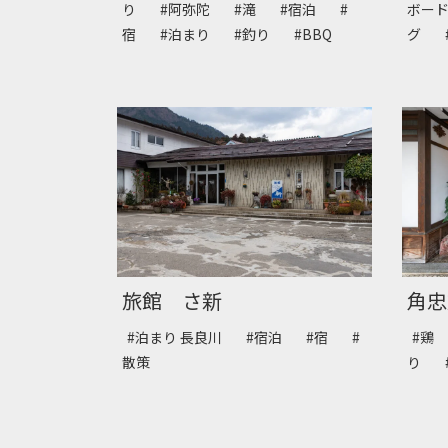
り
#阿弥陀
#滝
#宿泊
#
ボー
宿
#泊まり
#釣り
#BBQ
グ
旅館 さ新
角忠
#泊まり 長良川
#宿泊
#宿
#
#鶏
散策
り