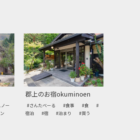
郡上のお宿okuminoen
スノー
#さんたべーる
#食事
#食
#
キン
宿泊
#宿
#泊まり
#買う