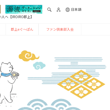
日本語
人へ【IROIRO郡上】
郡上eぐ〜ぽん
ファン倶楽部入会