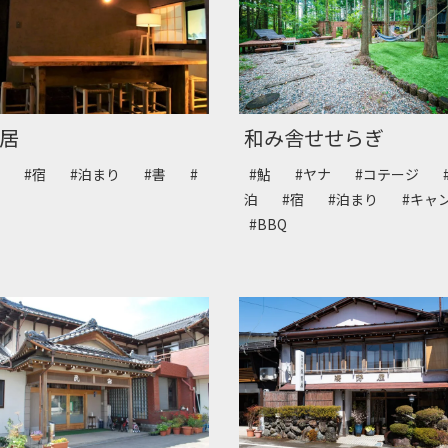
居
和み舎せせらぎ
泊
#宿
#泊まり
#書
#
#鮎
#ヤナ
#コテージ
ト
泊
#宿
#泊まり
#キ
#BBQ