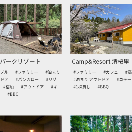
パークリゾート
Camp&Resort 清桜里
ップル
#ファミリー
#泊まり
#ファミリー
#カフェ
#
トドア
#バンガロー
#リゾ
#泊まり アウトドア
#コテ
ト
#宿泊
#アウトドア
#キ
#1棟貸し
#BBQ
プ
#BBQ