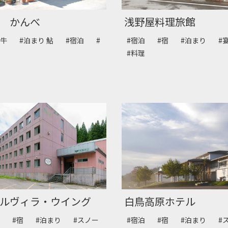
 かんべ
浅野屋料理旅館
騨牛
#泊まり 鮎
#宿泊
#
#宿泊
#宿
#泊まり
#
#料理
ルヴィラ・ウイング
白鳥高原ホテル
泊
#宿
#泊まり
#スノー
#宿泊
#宿
#泊まり
#