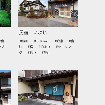
民宿 いよじ
#宿
#焼肉
#ちゃんこ
#合宿
#宿
ャンプ
泊
#宿
#泊まり
#ツーリン
グ
#釣り
#登山