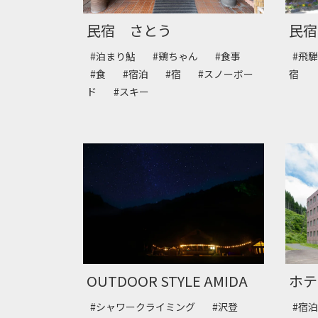
民宿 さとう
民宿
#泊まり鮎
#鶏ちゃん
#食事
#飛
#食
#宿泊
#宿
#スノーボー
宿
ド
#スキー
OUTDOOR STYLE AMIDA
ホテ
#シャワークライミング
#沢登
#宿