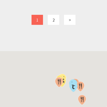
1
2
>