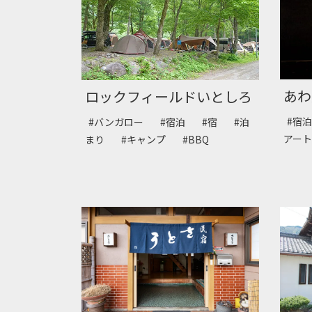
あわ
ロックフィールドいとしろ
#宿
#バンガロー
#宿泊
#宿
#泊
アー
まり
#キャンプ
#BBQ