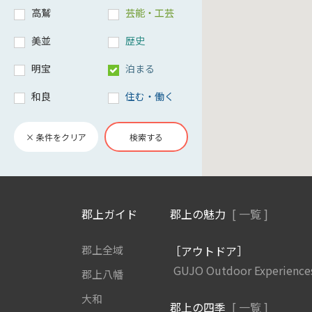
高鷲
芸能・工芸
美並
歴史
明宝
泊まる
和良
住む・働く
× 条件をクリア
検索する
郡上ガイド
郡上の魅力
[ 一覧 ]
郡上全域
［アウトドア］
GUJO Outdoor Experience
郡上八幡
大和
郡上の四季
[ 一覧 ]