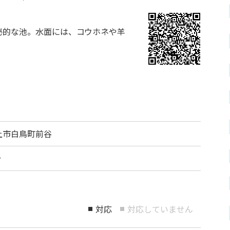
秘的な池。水面には、コウホネや羊
郡上市白鳥町前谷
分
対応
対応していません
■
■