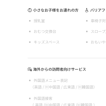
小さなお子様をお連れの方
バリアフ
授乳室
車椅子対
おむつ交換台
スロープ
キッズスペース
おもいや
海外からの訪問者向けサービス
外国語メニュー表記
（
英語
/
中国語
/
広東語
/
韓国語
）
外国語接客
（
英語
/
中国語
/
広東語
/
韓国語
）