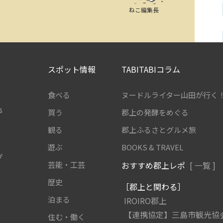
ねこ編集長
スポット情報
TABITABIコラム
食べる
ヌードルライター山田が行く
s
買う
郡上の発酵をめぐる
観る
郡上ふるさとグルメ旅
遊ぶ
BOOKS & TRAVEL
グ
芸能・工芸
おすすめ郡上レポ
[ 一覧 ]
歴史
［郡上と関わる］
泊まる
IROIRO郡上
【連携協定】三島市観光協
住む・働く