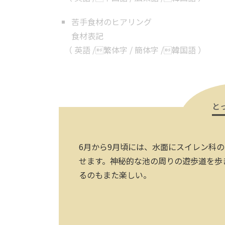
苦手食材のヒアリング
食材表記
（
英語
/
繁体字
/
簡体字
/
韓国語
）
と
6月から9月頃には、水面にスイレン科
せます。神秘的な池の周りの遊歩道を歩
るのもまた楽しい。