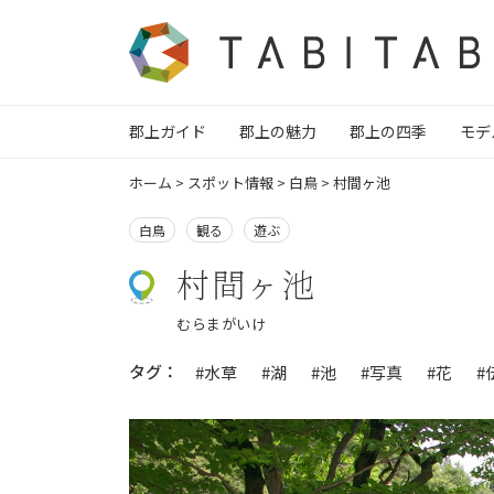
郡上ガイド
郡上の魅力
郡上の四季
モデ
ホーム
>
スポット情報
>
白鳥
>
村間ヶ池
白鳥
観る
遊ぶ
村間ヶ池
むらまがいけ
タグ：
#水草
#湖
#池
#写真
#花
#