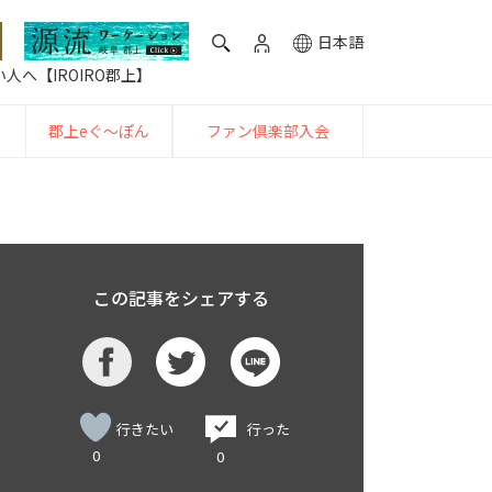
日本語
人へ【IROIRO郡上】
郡上eぐ〜ぽん
ファン倶楽部入会
この記事をシェアする
行きたい
行った
0
0