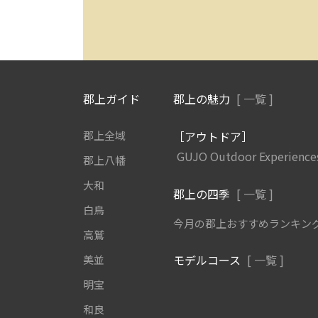
郡上ガイド
郡上の魅力
[ 一覧 ]
郡上全域
［アウトドア］
GUJO Outdoor Experience
郡上八幡
大和
郡上の四季
[ 一覧 ]
白鳥
今月の郡上おすすめランキン
高鷲
モデルコース
[ 一覧 ]
美並
明宝
和良