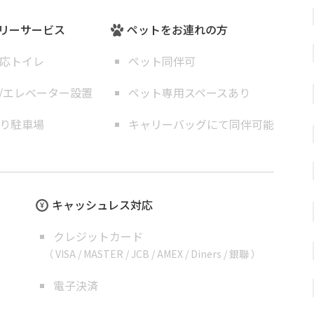
リーサービス
ペットをお連れの方
応トイレ
ペット同伴可
/エレベーター設置
ペット専用スペースあり
り駐車場
キャリーバッグにて同伴可能
キャッシュレス対応
クレジットカード
（ VISA / MASTER / JCB / AMEX / Diners / 銀聯 ）
電子決済