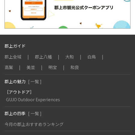
郡上ガイド
郡上全域
郡上八幡
大和
白鳥
高鷲
美並
明宝
和良
郡上の魅力
[ 一覧 ]
［アウトドア］
GUJO Outdoor Experiences
郡上の四季
[ 一覧 ]
今月の郡上おすすめランキング