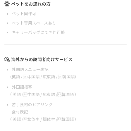
ペットをお連れの方
ペット同伴可
ペット専用スペースあり
キャリーバッグにて同伴可能
海外からの訪問者向けサービス
外国語メニュー表記
（
英語
/
中国語
/
広東語
/
韓国語
）
外国語接客
（
英語
/
中国語
/
広東語
/
韓国語
）
苦手食材のヒアリング
食材表記
（
英語
/
繁体字
/
簡体字
/
韓国語
）