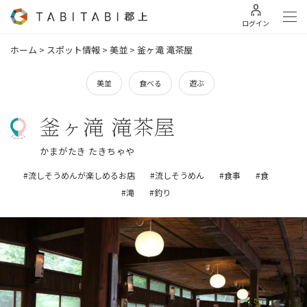
ログイン
ホーム
>
スポット情報
>
美並
>
釜ヶ滝 滝茶屋
美並
食べる
遊ぶ
釜ヶ滝 滝茶屋
かまがたき たきちゃや
#流しそうめんが楽しめるお店
#流しそうめん
#食事
#食
#滝
#釣り