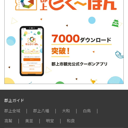
郡上ガイド
郡上全域
郡上八幡
大和
白鳥
高鷲
美並
明宝
和良