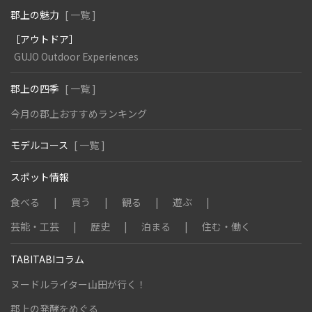
郡上の魅力
[ 一覧 ]
［アウトドア］
GUJO Outdoor Experiences
郡上の四季
[ 一覧 ]
今月の郡上おすすめランキング
モデルコース
[ 一覧 ]
スポット情報
食べる
買う
観る
遊ぶ
芸能・工芸
歴史
泊まる
住む・働く
TABITABIコラム
ヌードルライター山田が行く！
郡上の発酵をめぐる