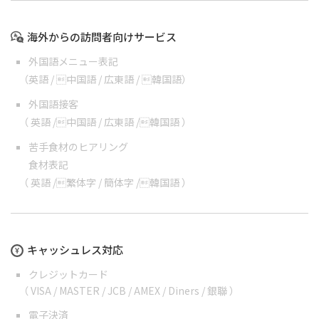
海外からの訪問者向けサービス
外国語メニュー表記
（
英語
/
中国語
/
広東語
/
韓国語
）
外国語接客
（
英語
/
中国語
/
広東語
/
韓国語
）
苦手食材のヒアリング
食材表記
（
英語
/
繁体字
/
簡体字
/
韓国語
）
キャッシュレス対応
クレジットカード
（ VISA / MASTER / JCB / AMEX / Diners / 銀聯 ）
電子決済