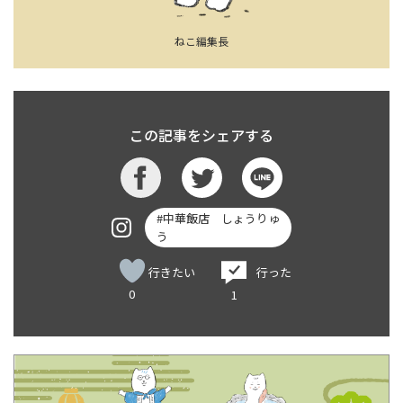
ねこ編集長
この記事をシェアする
#中華飯店 しょうりゅ
う
行きたい
行った
0
1