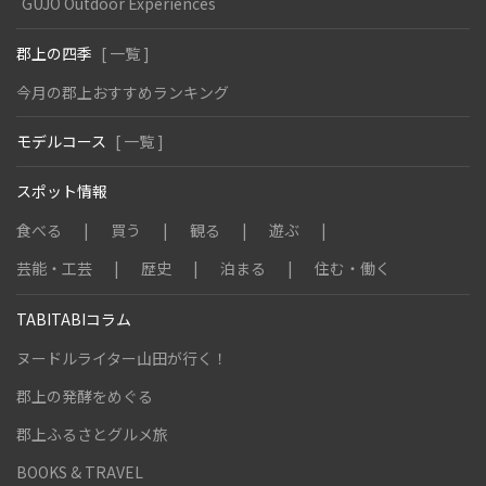
GUJO Outdoor Experiences
郡上の四季
[ 一覧 ]
今月の郡上おすすめランキング
モデルコース
[ 一覧 ]
スポット情報
食べる
買う
観る
遊ぶ
芸能・工芸
歴史
泊まる
住む・働く
TABITABIコラム
ヌードルライター山田が行く！
郡上の発酵をめぐる
郡上ふるさとグルメ旅
BOOKS & TRAVEL