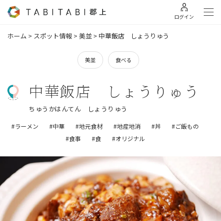
ログイン
ホーム
>
スポット情報
>
美並
>
中華飯店 しょうりゅう
美並
食べる
中華飯店 しょうりゅう
ちゅうかはんてん しょうりゅう
#ラーメン
#中華
#地元食材
#地産地消
#丼
#ご飯もの
#食事
#食
#オリジナル