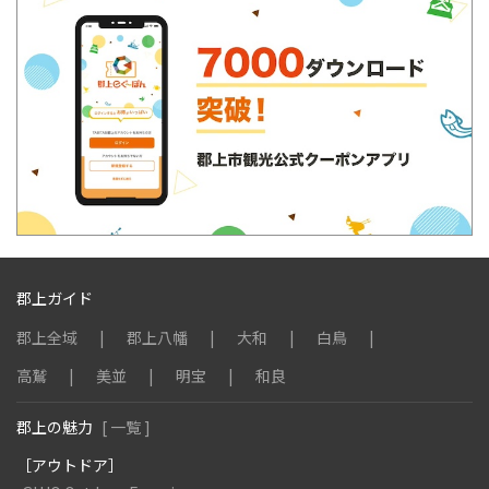
郡上ガイド
郡上全域
郡上八幡
大和
白鳥
高鷲
美並
明宝
和良
郡上の魅力
[ 一覧 ]
［アウトドア］