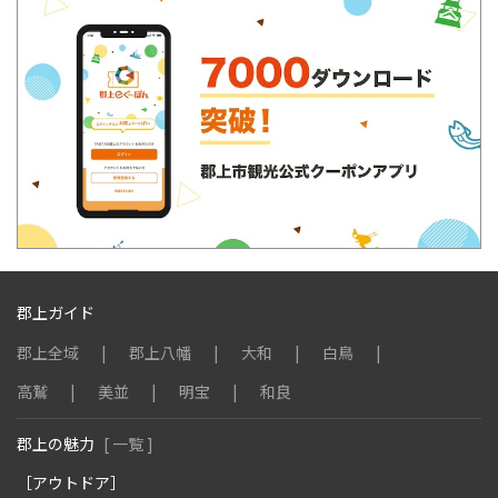
郡上ガイド
郡上全域
郡上八幡
大和
白鳥
高鷲
美並
明宝
和良
郡上の魅力
[ 一覧 ]
［アウトドア］