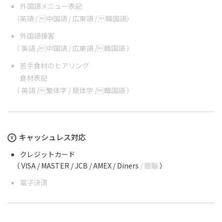
外国語メニュー表記
（
英語
/
中国語
/
広東語
/
韓国語
）
外国語接客
（
英語
/
中国語
/
広東語
/
韓国語
）
苦手食材のヒアリング
食材表記
（
英語
/
繁体字
/
簡体字
/
韓国語
）
キャッシュレス対応
クレジットカード
（
VISA
/ MASTER
/ JCB
/ AMEX
/ Diners
/ 銀聯
）
電子決済