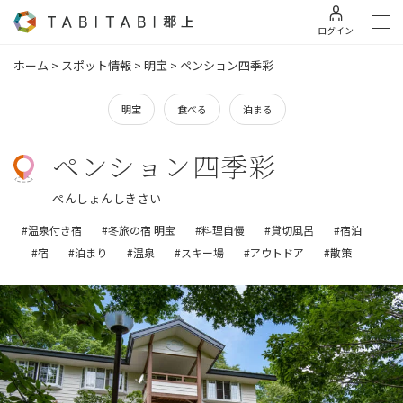
ログイン
ホーム
>
スポット情報
>
明宝
>
ペンション四季彩
明宝
食べる
泊まる
ペンション四季彩
ぺんしょんしきさい
#温泉付き宿
#冬旅の宿 明宝
#料理自慢
#貸切風呂
#宿泊
#宿
#泊まり
#温泉
#スキー場
#アウトドア
#散策