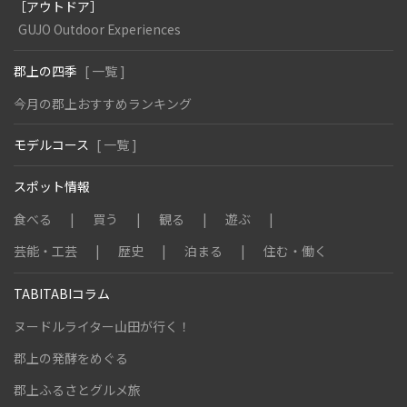
［アウトドア］
GUJO Outdoor Experiences
郡上の四季
[ 一覧 ]
今月の郡上おすすめランキング
モデルコース
[ 一覧 ]
スポット情報
食べる
買う
観る
遊ぶ
芸能・工芸
歴史
泊まる
住む・働く
TABITABIコラム
ヌードルライター山田が行く！
郡上の発酵をめぐる
郡上ふるさとグルメ旅