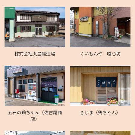
株式会社丸昌醸造場
くいもんや 喰心坊
五石の鶏ちゃん（佐古尾商
きじま（鶏ちゃん）
店）