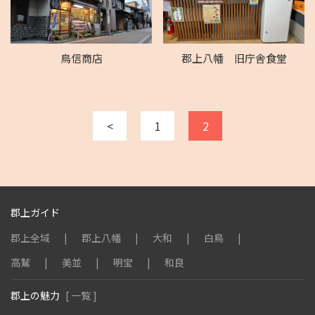
鳥信商店
郡上八幡 旧庁舎食堂
<
1
2
郡上ガイド
郡上全域
郡上八幡
大和
白鳥
高鷲
美並
明宝
和良
郡上の魅力
[ 一覧 ]