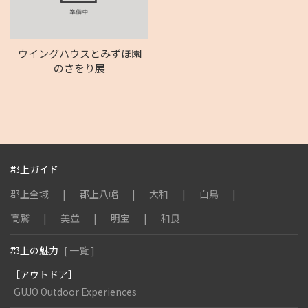
ウイングハウスとみずほ園
のさをり展
郡上ガイド
郡上全域
郡上八幡
大和
白鳥
高鷲
美並
明宝
和良
郡上の魅力
[ 一覧 ]
［アウトドア］
GUJO Outdoor Experiences