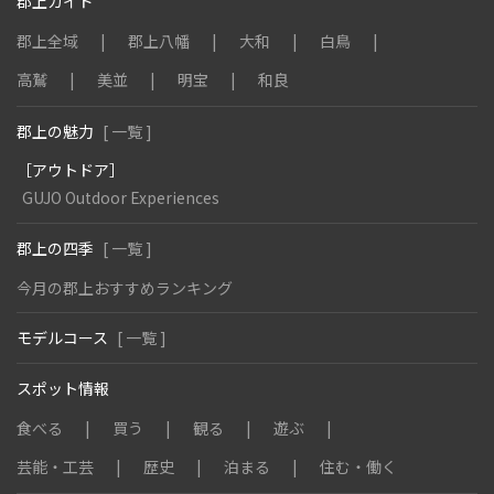
郡上ガイド
郡上全域
郡上八幡
大和
白鳥
高鷲
美並
明宝
和良
郡上の魅力
[ 一覧 ]
［アウトドア］
GUJO Outdoor Experiences
郡上の四季
[ 一覧 ]
今月の郡上おすすめランキング
モデルコース
[ 一覧 ]
スポット情報
食べる
買う
観る
遊ぶ
芸能・工芸
歴史
泊まる
住む・働く