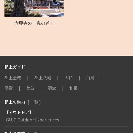
念興寺の「鬼の首」
郡上ガイド
郡上全域
郡上八幡
大和
白鳥
高鷲
美並
明宝
和良
郡上の魅力
[ 一覧 ]
［アウトドア］
GUJO Outdoor Experiences