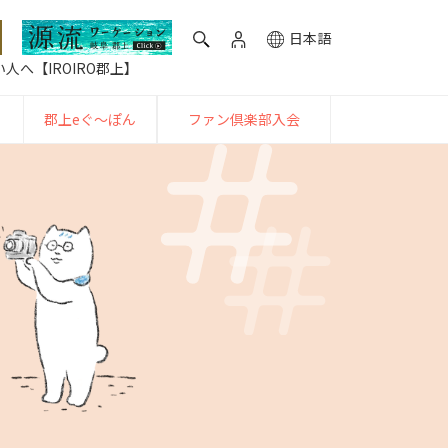
日本語
人へ【IROIRO郡上】
郡上eぐ〜ぽん
ファン倶楽部入会