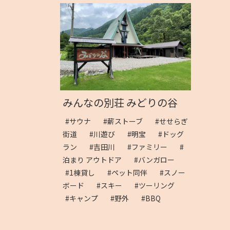
みんなの別荘 みどりの谷
#サウナ
#薪ストーブ
#せせらぎ
街道
#川遊び
#明宝
#ドッグ
ラン
#吉田川
#ファミリー
#
泊まり アウトドア
#バンガロー
#1棟貸し
#ペット同伴
#スノー
ボード
#スキー
#ツーリング
#キャンプ
#野外
#BBQ