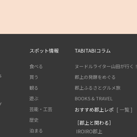
スポット情報
TABITABIコラム
食べる
ヌードルライター山田が行く
s
買う
郡上の発酵をめぐる
観る
郡上ふるさとグルメ旅
遊ぶ
BOOKS & TRAVEL
グ
芸能・工芸
おすすめ郡上レポ
[ 一覧 ]
歴史
［郡上と関わる］
泊まる
IROIRO郡上