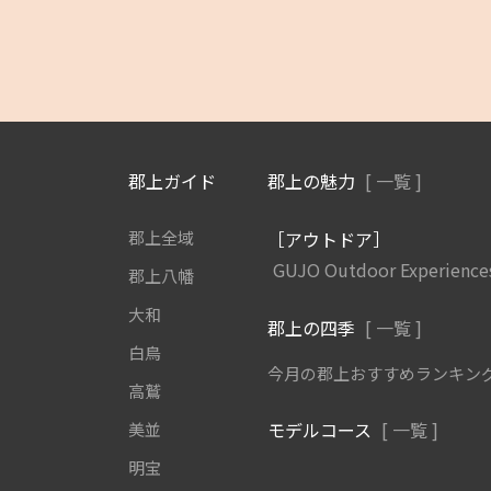
郡上ガイド
郡上の魅力
[ 一覧 ]
郡上全域
［アウトドア］
GUJO Outdoor Experience
郡上八幡
大和
郡上の四季
[ 一覧 ]
白鳥
今月の郡上おすすめランキン
高鷲
モデルコース
[ 一覧 ]
美並
明宝