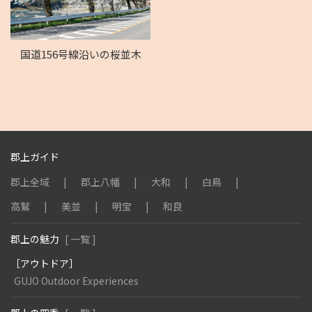
国道156号線沿いの桜並木
郡上ガイド
郡上全域
郡上八幡
大和
白鳥
高鷲
美並
明宝
和良
郡上の魅力
[ 一覧 ]
［アウトドア］
GUJO Outdoor Experiences