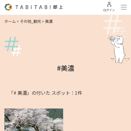
ログイン
ホーム
>
その他_観光
>
美濃
#美濃
「# 美濃」の付いた スポット：1件