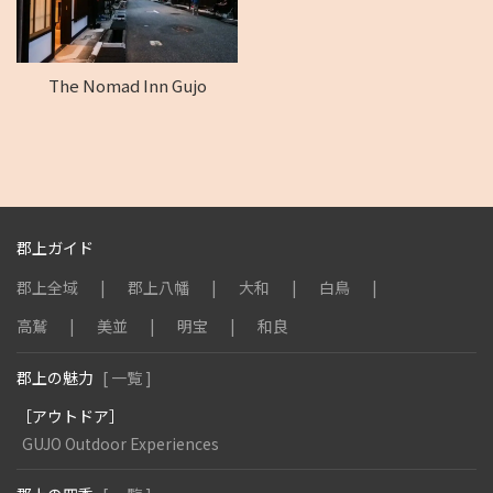
The Nomad Inn Gujo
郡上ガイド
郡上全域
郡上八幡
大和
白鳥
高鷲
美並
明宝
和良
郡上の魅力
[ 一覧 ]
［アウトドア］
GUJO Outdoor Experiences