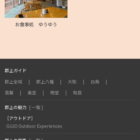
お食事処 ゆうゆう
郡上ガイド
郡上全域
郡上八幡
大和
白鳥
高鷲
美並
明宝
和良
郡上の魅力
[ 一覧 ]
［アウトドア］
GUJO Outdoor Experiences