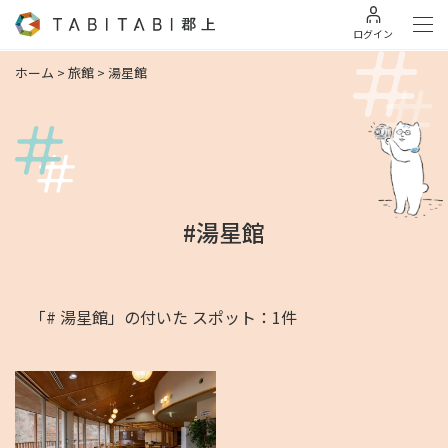
ログイン
ホーム
>
旅館
>
湯星館
#湯星館
「# 湯星館」の付いた スポット：1件