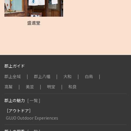
盛進堂
郡上ガイド
郡上全域
郡上八幡
大和
白鳥
高鷲
美並
明宝
和良
郡上の魅力
[ 一覧 ]
［アウトドア］
GUJO Outdoor Experiences