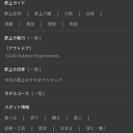
郡上ガイド
郡上全域
郡上八幡
大和
白鳥
高鷲
美並
明宝
和良
郡上の魅力
[ 一覧 ]
［アウトドア］
GUJO Outdoor Experiences
郡上の四季
[ 一覧 ]
今月の郡上おすすめランキング
モデルコース
[ 一覧 ]
スポット情報
食べる
買う
観る
遊ぶ
芸能・工芸
歴史
泊まる
住む・働く