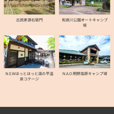
古民家源右衛門
和良川公園オートキャンプ
場
N.E.Wほっとほっと湯の平温
N.A.O.明野高原キャンプ場
泉コテージ