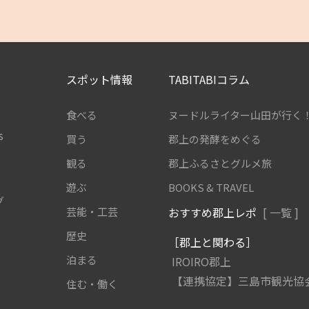
スポット情報
TABITABIコラム
食べる
ヌードルライター山田が行く
s
買う
郡上の発酵をめぐる
観る
郡上ふるさとグルメ旅
遊ぶ
BOOKS & TRAVEL
グ
芸能・工芸
おすすめ郡上レポ
[ 一覧 ]
歴史
［郡上と関わる］
泊まる
IROIRO郡上
【連携協定】三島市観光協
住む・働く