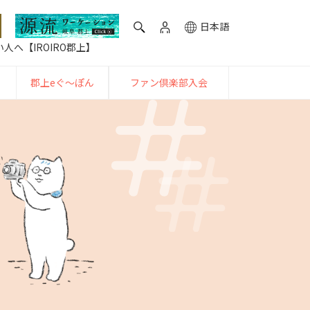
日本語
人へ【IROIRO郡上】
郡上eぐ〜ぽん
ファン倶楽部入会