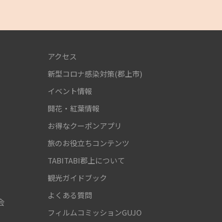
アクセス
新型コロナ感染対策(郡上市)
！
イベント情報
開花・紅葉情報
お得なクーポンアプリ
旅のお役立ちコンテンツ
TABITABI郡上について
観光ガイドブック
よくある質問
会
フィルムコミッションGUJO