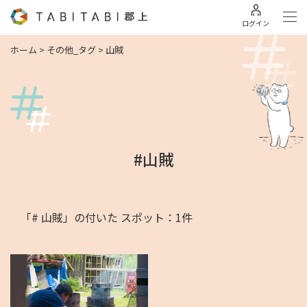
ログイン
ホーム
>
その他_タグ
>
山賊
#山賊
「# 山賊」の付いた スポット：1件