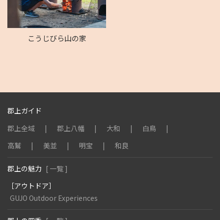
こうじびら山の家
郡上ガイド
郡上全域
郡上八幡
大和
白鳥
高鷲
美並
明宝
和良
郡上の魅力
[ 一覧 ]
［アウトドア］
GUJO Outdoor Experiences