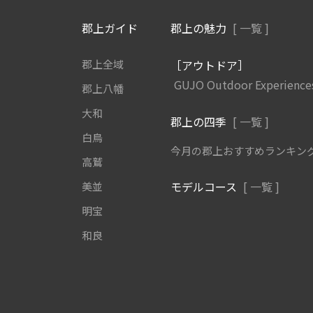
郡上ガイド
郡上の魅力
[ 一覧 ]
郡上全域
［アウトドア］
GUJO Outdoor Experience
郡上八幡
大和
郡上の四季
[ 一覧 ]
白鳥
今月の郡上おすすめランキン
高鷲
モデルコース
[ 一覧 ]
美並
明宝
和良