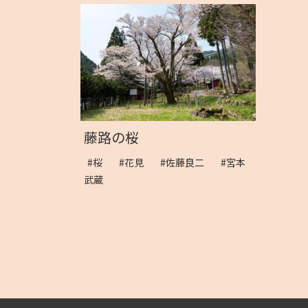
藤路の桜
#桜
#花見
#佐藤良二
#宮本
武蔵