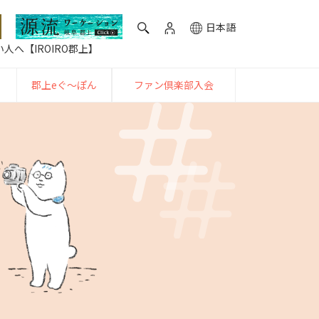
日本語
人へ【IROIRO郡上】
郡上eぐ〜ぽん
ファン倶楽部入会