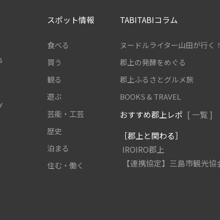
スポット情報
TABITABIコラム
食べる
ヌードルライター山田が行く
s
買う
郡上の発酵をめぐる
観る
郡上ふるさとグルメ旅
遊ぶ
BOOKS & TRAVEL
グ
芸能・工芸
おすすめ郡上レポ
[ 一覧 ]
歴史
［郡上と関わる］
泊まる
IROIRO郡上
【連携協定】三島市観光協
住む・働く