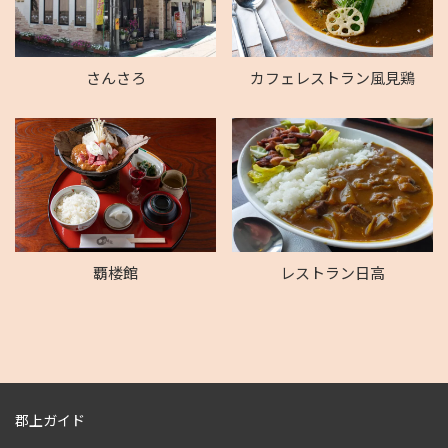
さんさろ
カフェレストラン風見鶏
覇楼館
レストラン日高
郡上ガイド