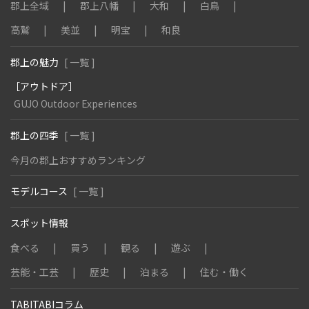
郡上全域
郡上八幡
大和
白鳥
高鷲
美並
明宝
和良
郡上の魅力
[ 一覧 ]
［アウトドア］
GUJO Outdoor Experiences
郡上の四季
[ 一覧 ]
今月の郡上おすすめランキング
モデルコース
[ 一覧 ]
スポット情報
食べる
買う
観る
遊ぶ
芸能・工芸
歴史
泊まる
住む・働く
TABITABIコラム