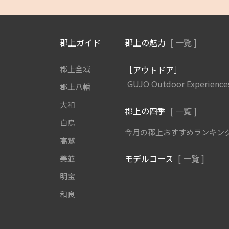
郡上ガイド
郡上の魅力
[ 一覧 ]
郡上全域
［アウトドア］
GUJO Outdoor Experience
郡上八幡
大和
郡上の四季
[ 一覧 ]
白鳥
今月の郡上おすすめランキン
高鷲
モデルコース
[ 一覧 ]
美並
明宝
和良