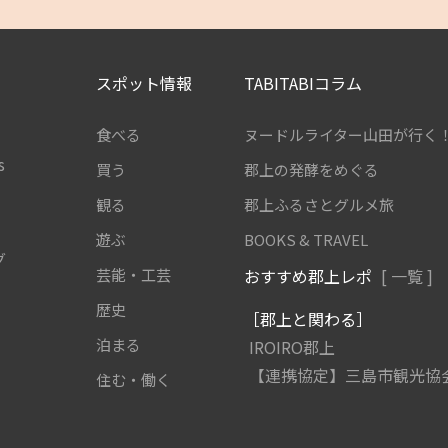
スポット情報
TABITABIコラム
食べる
ヌードルライター山田が行く
s
買う
郡上の発酵をめぐる
観る
郡上ふるさとグルメ旅
遊ぶ
BOOKS & TRAVEL
グ
芸能・工芸
おすすめ郡上レポ
[ 一覧 ]
歴史
［郡上と関わる］
泊まる
IROIRO郡上
【連携協定】三島市観光協
住む・働く