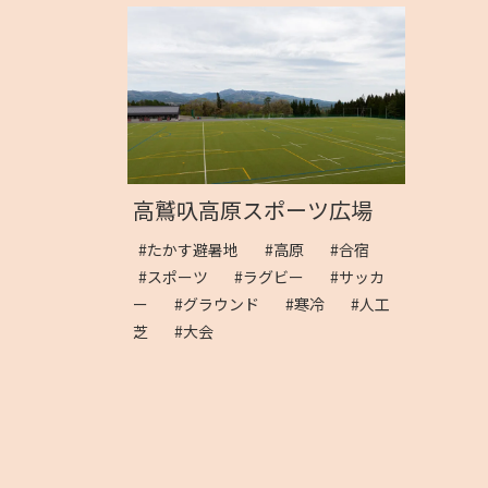
高鷲叺高原スポーツ広場
#たかす避暑地
#高原
#合宿
#スポーツ
#ラグビー
#サッカ
ー
#グラウンド
#寒冷
#人工
芝
#大会