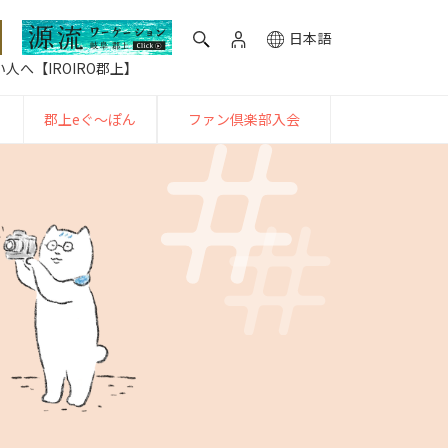
日本語
人へ【IROIRO郡上】
郡上eぐ〜ぽん
ファン倶楽部入会