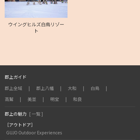
ウイングヒルズ白鳥リゾー
ト
郡上ガイド
郡上全域
郡上八幡
大和
白鳥
高鷲
美並
明宝
和良
郡上の魅力
[ 一覧 ]
［アウトドア］
GUJO Outdoor Experiences