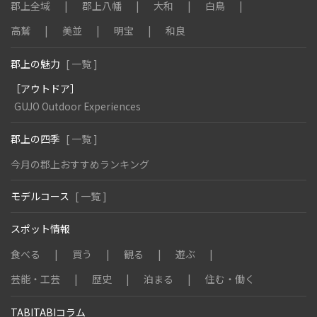
郡上全域
郡上八幡
大和
白鳥
高鷲
美並
明宝
和良
郡上の魅力
[ 一覧 ]
［アウトドア］
GUJO Outdoor Experiences
郡上の四季
[ 一覧 ]
今月の郡上おすすめランキング
モデルコース
[ 一覧 ]
スポット情報
食べる
買う
観る
遊ぶ
芸能・工芸
歴史
泊まる
住む・働く
TABITABIコラム