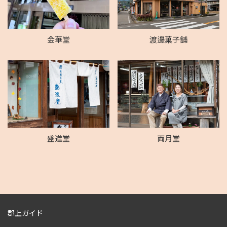
金華堂
渡邊菓子舗
盛進堂
両月堂
郡上ガイド