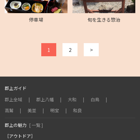
停車場
旬を生きる惣治
1
2
>
郡上ガイド
郡上全域
郡上八幡
大和
白鳥
高鷲
美並
明宝
和良
郡上の魅力
[ 一覧 ]
［アウトドア］