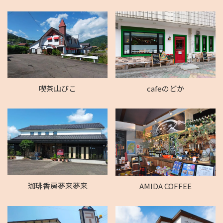
喫茶山びこ
cafeのどか
珈琲香房夢来夢来
AMIDA COFFEE