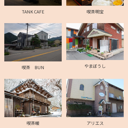
TANK CAFE
喫茶明宝
やまぼうし
喫茶 BUN
喫茶暖
アリエス