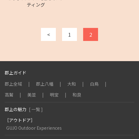
ティング
<
1
2
郡上ガイド
郡上全域
郡上八幡
大和
白鳥
高鷲
美並
明宝
和良
郡上の魅力
[ 一覧 ]
［アウトドア］
GUJO Outdoor Experiences