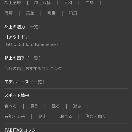
郡上全域
郡上八幡
大和
白鳥
高鷲
美並
明宝
和良
郡上の魅力
[ 一覧 ]
［アウトドア］
GUJO Outdoor Experiences
郡上の四季
[ 一覧 ]
今月の郡上おすすめランキング
モデルコース
[ 一覧 ]
スポット情報
食べる
買う
観る
遊ぶ
芸能・工芸
歴史
泊まる
住む・働く
TABITABIコラム