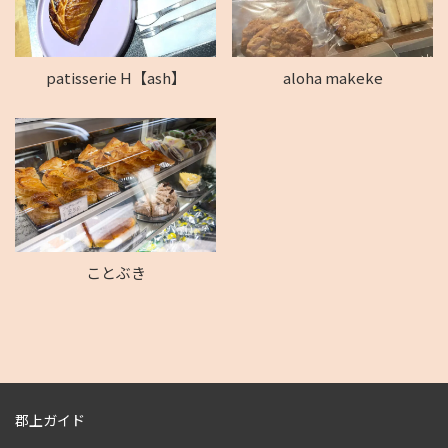
patisserie H【ash】
aloha makeke
ことぶき
郡上ガイド