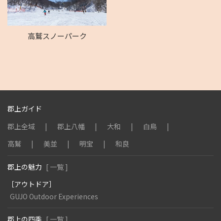
高鷲スノーパーク
郡上ガイド
郡上全域
郡上八幡
大和
白鳥
高鷲
美並
明宝
和良
郡上の魅力
[ 一覧 ]
［アウトドア］
GUJO Outdoor Experiences
郡上の四季
[ 一覧 ]