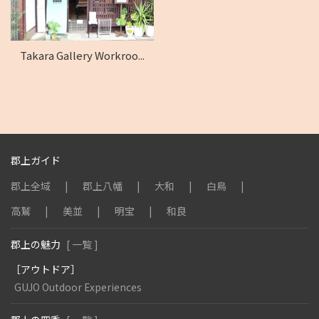
Takara Gallery Workroo...
郡上ガイド
郡上全域
郡上八幡
大和
白鳥
高鷲
美並
明宝
和良
郡上の魅力
[ 一覧 ]
［アウトドア］
GUJO Outdoor Experiences