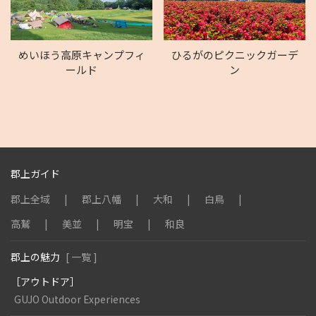
めいほう高原キャンプフィ
ひるがのピクニックガーデ
ールド
ン
郡上ガイド
郡上全域
郡上八幡
大和
白鳥
高鷲
美並
明宝
和良
郡上の魅力
[ 一覧 ]
［アウトドア］
GUJO Outdoor Experiences