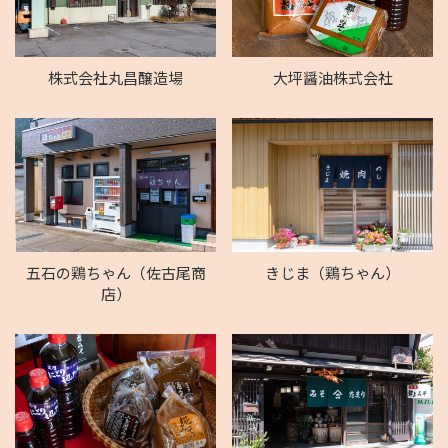
株式会社丸昌醸造場
大坪醤油株式会社
五石の鶏ちゃん（佐古尾商
きじま（鶏ちゃん）
店）