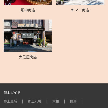
畑中商店
ヤマニ商店
大黒屋商店
郡上ガイド
郡上全域
郡上八幡
大和
白鳥